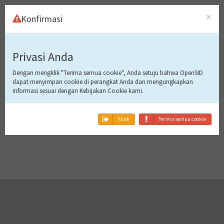
×
Konfirmasi
Masuk Ke
Privasi Anda
Aplikasi
Dengan mengklik "Terima semua cookie", Anda setuju bahwa OpenSID
dapat menyimpan cookie di perangkat Anda dan mengungkapkan
informasi sesuai dengan Kebijakan Cookie kami.
Tidak bisa masuk!
Tolak
Terima semua cookie
Gawai ini belum terdaftar.