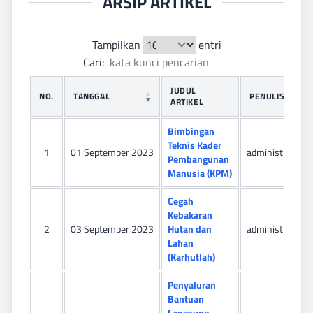
ARSIP ARTIKEL
Tampilkan
entri
Cari:
JUDUL
NO.
TANGGAL
PENULIS
ARTIKEL
Bimbingan
Teknis Kader
1
01 September 2023
administrator
Pembangunan
Manusia (KPM)
Cegah
Kebakaran
2
03 September 2023
Hutan dan
administrator
Lahan
(Karhutlah)
Penyaluran
Bantuan
Langsung