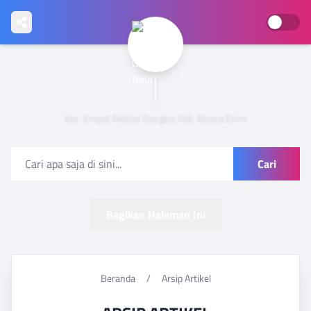
GUN
Kec. Empat Petulai Dangku, Kab. Muara Enim
Cari
Bagikan Halaman Ini
Beranda
/
Arsip Artikel