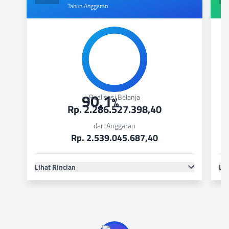
Tahun Anggaran
90,1
Realisasi Belanja
%
Rp. 2.286.527.398,40
dari Anggaran
Rp. 2.539.045.687,40
Lihat Rincian
Lih