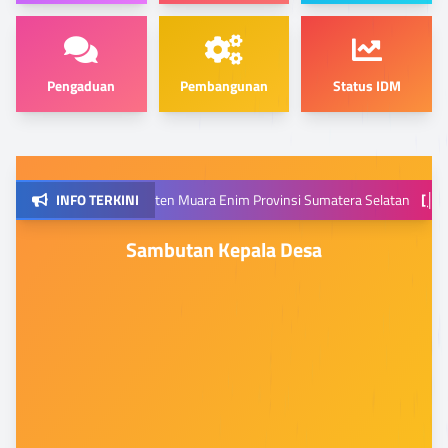
Pengaduan
Pembangunan
Status IDM
 Dangku Kabupaten Muara Enim Provinsi Sumatera Selatan
INFO TERKINI
[│]
Media s
Sambutan Kepala Desa