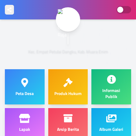
GUNUNG
Kec. Empat Petulai Dangku, Kab. Muara Enim
Informasi
Peta Desa
Produk Hukum
Publik
Lapak
Arsip Berita
Album Galeri