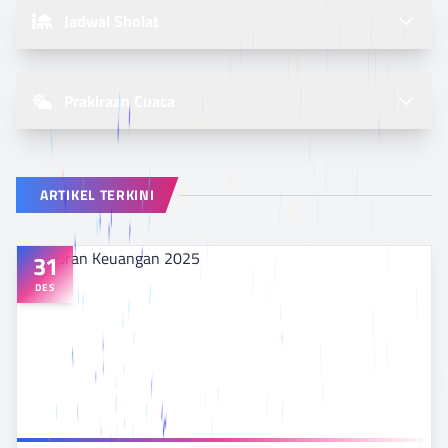
Jadwal Sholat
Prakiraan Cuaca
ARTIKEL TERKINI
31
DES