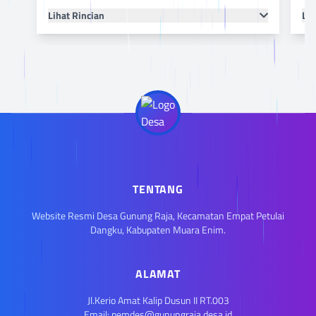
Lihat Rincian
Lih
TENTANG
Website Resmi Desa Gunung Raja, Kecamatan Empat Petulai
Dangku, Kabupaten Muara Enim.
ALAMAT
Jl.Kerio Amat Kalip Dusun II RT.003
Email: pemdes@gunungraja.desa.id