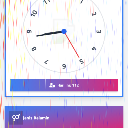
11
1
10
2
9
3
8
4
7
5
6
Hari Ini:
112
Jenis Kelamin