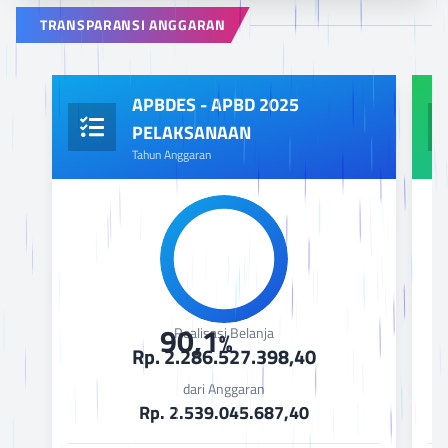
TRANSPARANSI ANGGARAN
APBDES - APBD 2025
Leaflet
PELAKSANAAN
Tahun Anggaran
90,1
Realisasi Belanja
%
Rp. 2.286.527.398,40
dari Anggaran
Rp. 2.539.045.687,40