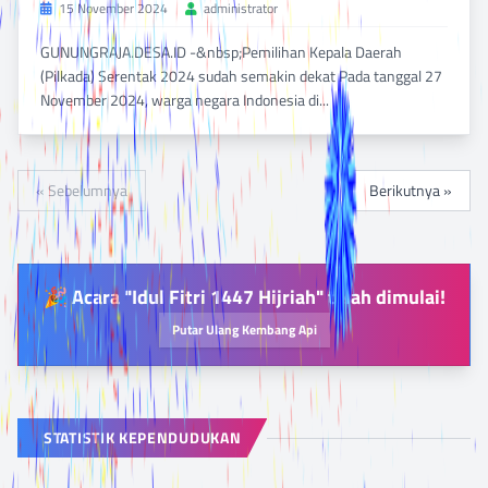
15 November 2024
administrator
GUNUNGRAJA.DESA.ID -&nbsp;Pemilihan Kepala Daerah
(Pilkada) Serentak 2024 sudah semakin dekat Pada tanggal 27
November 2024, warga negara Indonesia di...
BACA SELENGKAPNYA
DILIHAT 705 KALI
« Sebelumnya
Berikutnya »
🎉 Acara "Idul Fitri 1447 Hijriah" telah dimulai!
Putar Ulang Kembang Api
STATISTIK KEPENDUDUKAN