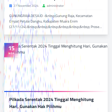
27 November 2024
administrator
GUNUNGRAJA.DESA.ID -&nbsp;Gunung Raja, Kecamatan
Empat Petulai Dangku, Kabupaten Muara Enim
BACA SELENGKAPNYA
(27/11/24).&nbsp;&nbsp;&nbsp;&nbsp;&nbsp;&nbsp; Proses
DILIHAT 845 KALI
perhitungan...
15
NOP
Pilkada Serentak 2024 Tinggal Menghitung
Hari, Gunakan Hak Pilihmu