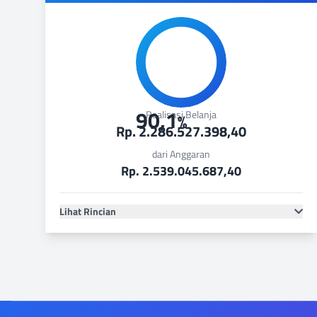
90,1
Realisasi Belanja
%
Rp. 2.286.527.398,40
dari Anggaran
Rp. 2.539.045.687,40
Lihat Rincian