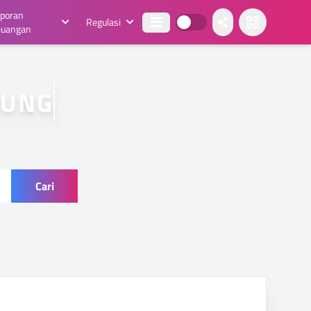
aporan
Regulasi
euangan
NG RAJ
Cari