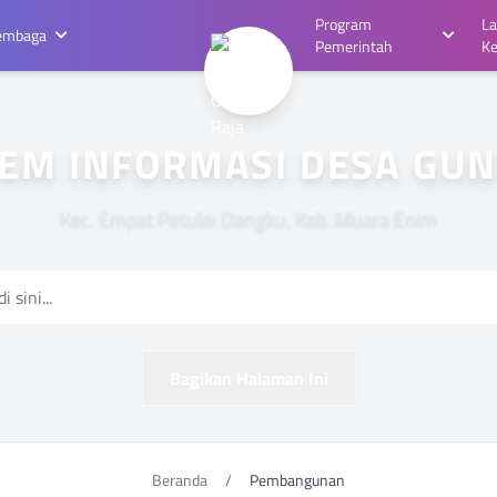
Program
L
embaga
Pemerintah
K
M INFORMASI DESA GUNU
Kec. Empat Petulai Dangku, Kab. Muara Enim
Bagikan Halaman Ini
Beranda
/
Pembangunan