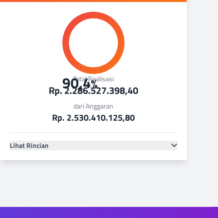
90,4
Total Realisasi
%
Rp. 2.286.527.398,40
dari Anggaran
Rp. 2.530.410.125,80
Lihat Rincian