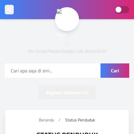
Kec. Empat Petulai Dangku, Kab. Muara Enim
Cari
Bagikan Halaman Ini
Beranda
/
Status Penduduk