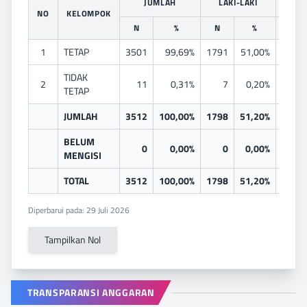
JUMLAH
LAKI-LAKI
PER
NO
KELOMPOK
N
%
N
%
N
1
TETAP
3501
99,69%
1791
51,00%
1710
TIDAK
2
11
0,31%
7
0,20%
4
TETAP
JUMLAH
3512
100,00%
1798
51,20%
1714
BELUM
0
0,00%
0
0,00%
0
MENGISI
TOTAL
3512
100,00%
1798
51,20%
1714
Diperbarui pada: 29 Juli 2026
Tampilkan Nol
TRANSPARANSI ANGGARAN