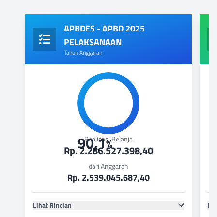
APBDES - APBD 2025
PELAKSANAAN
Tahun Anggaran
90,1
Realisasi Belanja
%
Rp. 2.286.527.398,40
dari Anggaran
Rp. 2.539.045.687,40
Lihat Rincian
Lih