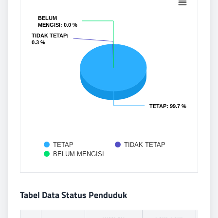
Pie chart with 3 slices.
BELUM
BELUM
MENGISI
MENGISI
: 0.0 %
: 0.0 %
TIDAK TETAP
TIDAK TETAP
:
:
0.3 %
0.3 %
TETAP
TETAP
: 99.7 %
: 99.7 %
TETAP
TIDAK TETAP
BELUM MENGISI
End of interactive chart.
Tabel Data Status Penduduk